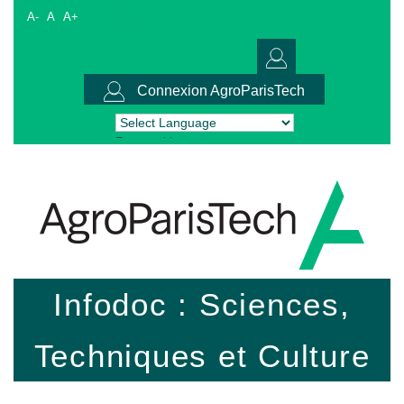
A-
A
A+
Connexion AgroParisTech
Powered by
Translate
Infodoc : Sciences,
Techniques et Culture