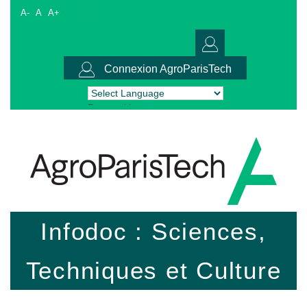
A-
A
A+
Connexion AgroParisTech
Powered by
Translate
Infodoc : Sciences,
Techniques et Culture