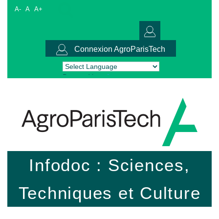
A-
A
A+
Connexion AgroParisTech
Powered by
Translate
Infodoc : Sciences,
Techniques et Culture