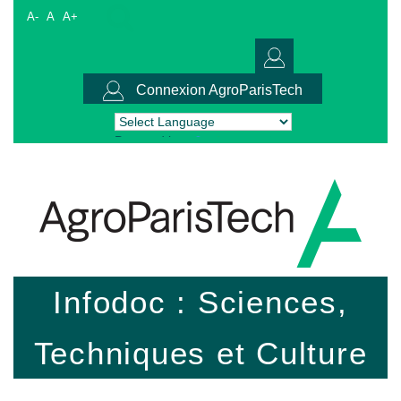
A-
A
A+
Connexion AgroParisTech
Powered by
Translate
Infodoc : Sciences,
Techniques et Culture