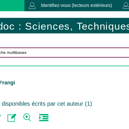
Identifiez-vous (lecteurs extérieurs)
doc : Sciences, Techniques
 Frangi
isponibles écrits par cet auteur (
1
)