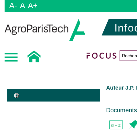
A-
A
A+
Info
Auteur J.P.
Documents d