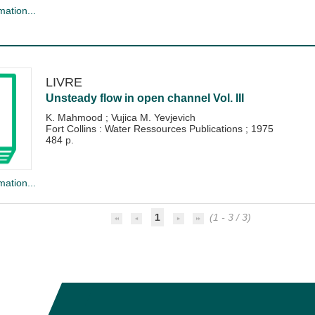
mation...
LIVRE
Unsteady flow in open channel Vol. III
K. Mahmood
;
Vujica M. Yevjevich
Fort Collins : Water Ressources Publications
;
1975
484 p.
mation...
1
(1 - 3 / 3)