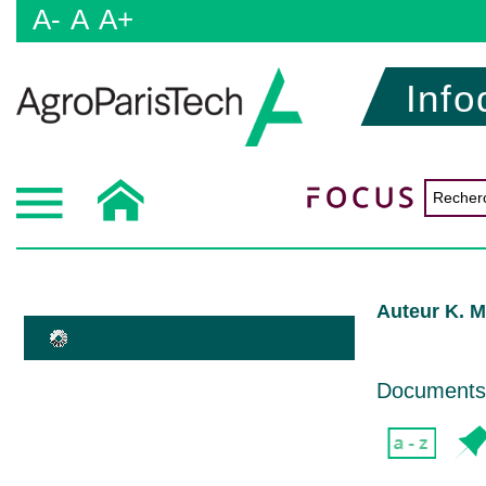
A-
A
A+
Info
Auteur K. 
Documents d