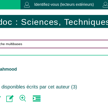
Identifiez-vous (lecteurs extérieurs)
doc : Sciences, Techniques
Mahmood
isponibles écrits par cet auteur (
3
)