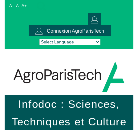
A-
A
A+
Connexion AgroParisTech
Powered by
Translate
Infodoc : Sciences,
Techniques et Culture