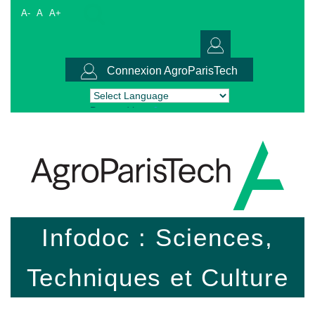
A-
A
A+
Connexion AgroParisTech
Powered by
Translate
Infodoc : Sciences,
Techniques et Culture