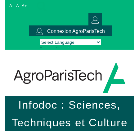
A-
A
A+
Connexion AgroParisTech
Powered by
Translate
Infodoc : Sciences,
Techniques et Culture