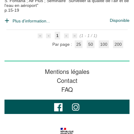
S. Fontana
;
Air Plus
;
Séminaire "Surveiller la qualité de l'air et de
l'eau en aéroport"
p.15-19
Disponible
Plus d'information...
1
(1 - 1 / 1)
Par page :
25
50
100
200
Mentions légales
Contact
FAQ