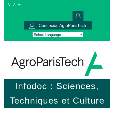
A-
A
A+
Connexion AgroParisTech
Powered by
Translate
Infodoc : Sciences,
Techniques et Culture