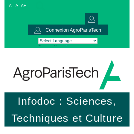
A-
A
A+
Connexion AgroParisTech
Powered by
Translate
Infodoc : Sciences,
Techniques et Culture