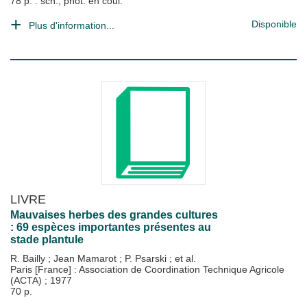
78 p. : sch., phot. en coul.
Disponible
Plus d'information...
LIVRE
Mauvaises herbes des grandes cultures
: 69 espèces importantes présentes au
stade plantule
R. Bailly
;
Jean Mamarot
;
P. Psarski
; et al.
Paris [France] : Association de Coordination Technique Agricole
(ACTA)
;
1977
70 p.