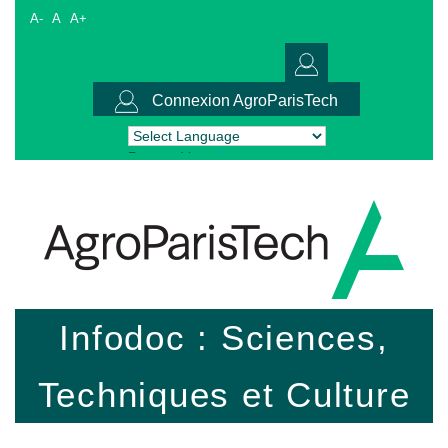
A-
A
A+
Connexion AgroParisTech
Powered by
Translate
Infodoc : Sciences,
Techniques et Culture