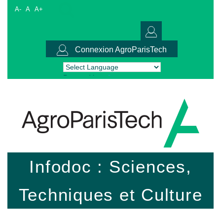
A-
A
A+
Connexion AgroParisTech
Powered by
Translate
Infodoc : Sciences,
Techniques et Culture