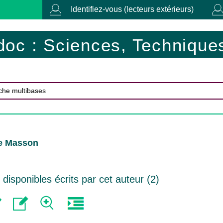
Identifiez-vous (lecteurs extérieurs)
doc : Sciences, Techniques
Le Masson
isponibles écrits par cet auteur (
2
)