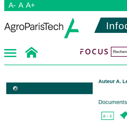
A-
A
A+
Info
Auteur A. 
Documents d