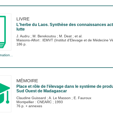
LIVRE
L'herbe du Laos. Synthèse des connaissances actue
lutte
J. Audru
;
M. Berekoutou
;
M. Deat
; et al.
Maisons-Alfort : IEMVT (Institut d'Elevage et de Médecine V
186 p.
mation...
MÉMOIRE
Place et rôle de l'élevage dans le système de prod
Sud Ouest de Madagascar
Claudine Guissard
;
A. Le Masson
;
E. Fauroux
Montpellier : CNEARC
;
1993
76 p. + annexes