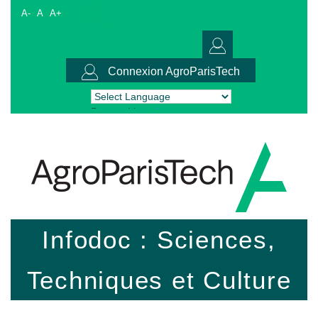
A-
A
A+
Connexion AgroParisTech
Powered by
Translate
Infodoc : Sciences,
Techniques et Culture