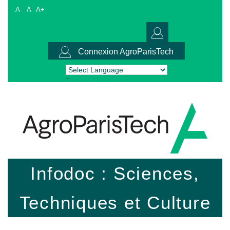
A-
A
A+
Connexion AgroParisTech
Powered by
Translate
Infodoc : Sciences,
Techniques et Culture