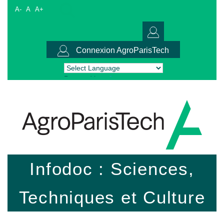
A-
A
A+
Connexion AgroParisTech
Powered by
Translate
Infodoc : Sciences,
Techniques et Culture