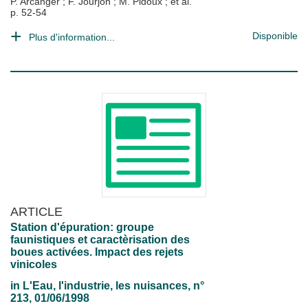
P. Arcanger
;
F. Jourjon
;
M. Pidoux
; et al.
p. 52-54
Disponible
Plus d'information...
ARTICLE
Station d'épuration: groupe
faunistiques et caractèrisation des
boues activées. Impact des rejets
vinicoles
in
L'Eau, l'industrie, les nuisances
, n°
213, 01/06/1998