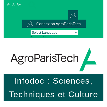
A-
A
A+
Connexion AgroParisTech
Powered by
Translate
Infodoc : Sciences,
Techniques et Culture