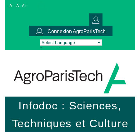
A-
A
A+
Connexion AgroParisTech
Powered by
Translate
Infodoc : Sciences,
Techniques et Culture