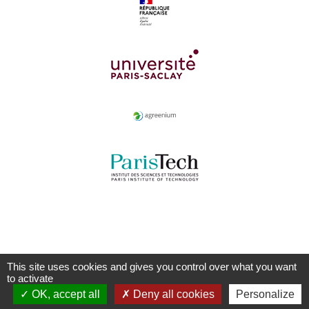
This site uses cookies and gives you control over what you want
to activate
OK, accept all
Deny all cookies
Personalize