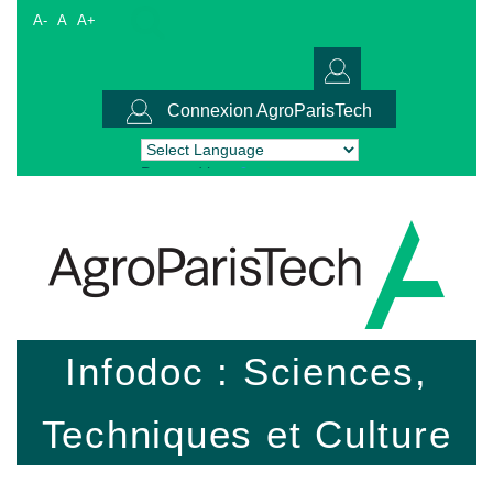
A-
A
A+
Connexion AgroParisTech
Powered by
Translate
Infodoc : Sciences,
Techniques et Culture