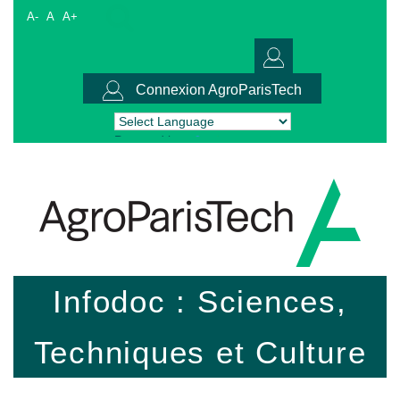
A-
A
A+
Connexion AgroParisTech
Powered by
Translate
Infodoc : Sciences,
Techniques et Culture