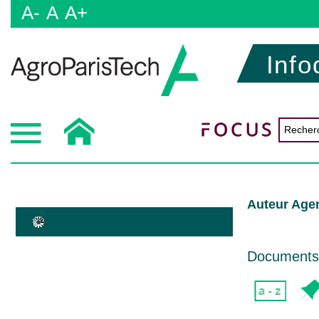
A-
A
A+
Info
Auteur Age
Documents d