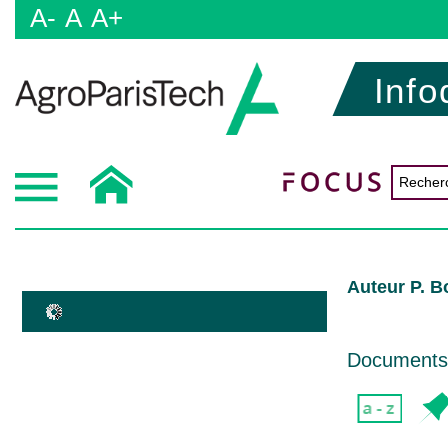
A-
A
A+
Info
Auteur P. B
Documents d