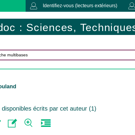
Identifiez-vous (lecteurs extérieurs)
doc : Sciences, Techniques
ouland
isponibles écrits par cet auteur (
1
)