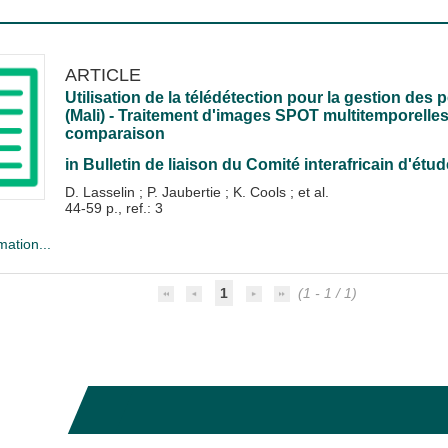
ARTICLE
Utilisation de la télédétection pour la gestion des p
(Mali) - Traitement d'images SPOT multitemporelle
comparaison
in
Bulletin de liaison du Comité interafricain d'ét
D. Lasselin
;
P. Jaubertie
;
K. Cools
; et al.
44-59 p., ref.: 3
mation...
1
(1 - 1 / 1)