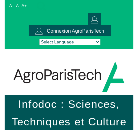
A-
A
A+
Connexion AgroParisTech
Powered by
Translate
Infodoc : Sciences,
Techniques et Culture