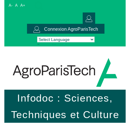
A-
A
A+
Connexion AgroParisTech
Powered by
Translate
Infodoc : Sciences,
Techniques et Culture