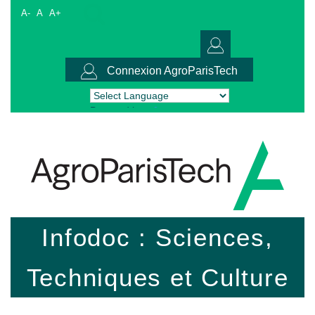
A-
A
A+
Connexion AgroParisTech
Powered by
Translate
Infodoc : Sciences,
Techniques et Culture