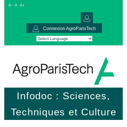
A-
A
A+
Connexion AgroParisTech
Powered by
Translate
Infodoc : Sciences,
Techniques et Culture