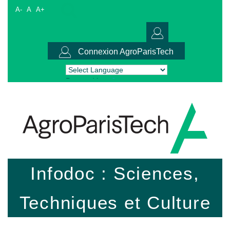
A-
A
A+
Connexion AgroParisTech
Powered by
Translate
Infodoc : Sciences,
Techniques et Culture