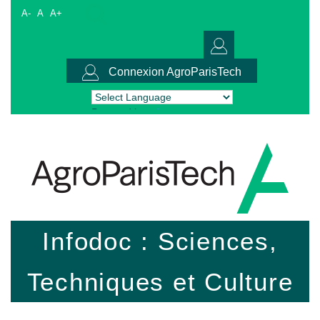
A-
A
A+
Connexion AgroParisTech
Powered by
Translate
Infodoc : Sciences,
Techniques et Culture