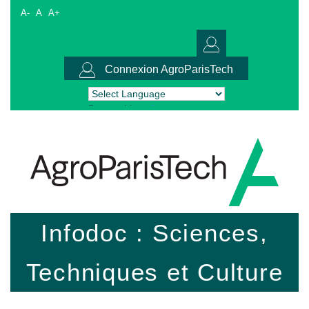
A-
A
A+
Connexion AgroParisTech
Powered by
Translate
Infodoc : Sciences,
Techniques et Culture