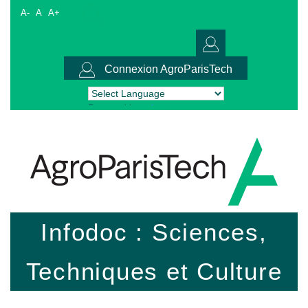
A-
A
A+
Connexion AgroParisTech
Powered by
Translate
Infodoc : Sciences,
Techniques et Culture