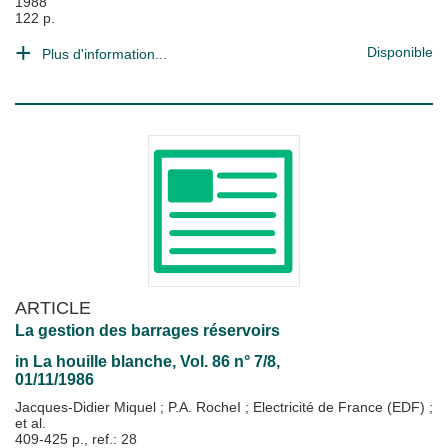
1988
122 p.
Disponible
Plus d'information...
ARTICLE
La gestion des barrages réservoirs
in
La houille blanche
, Vol. 86 n° 7/8,
01/11/1986
Jacques-Didier Miquel
;
P.A. RocheI
;
Electricité de France (EDF)
;
et al.
409-425 p., ref.: 28