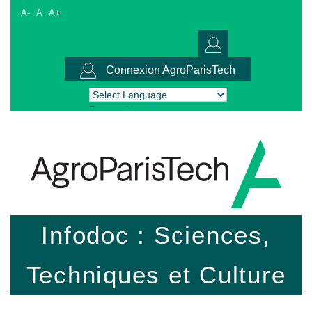
A-
A
A+
Connexion AgroParisTech
Powered by
Translate
Infodoc : Sciences,
Techniques et Culture