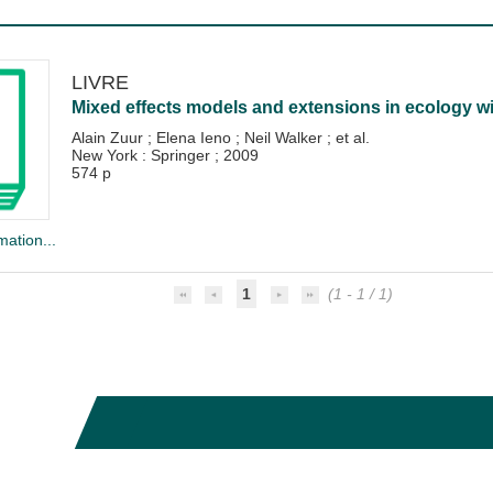
LIVRE
Mixed effects models and extensions in ecology w
Alain Zuur
;
Elena Ieno
;
Neil Walker
; et al.
New York : Springer
;
2009
574 p
mation...
1
(1 - 1 / 1)