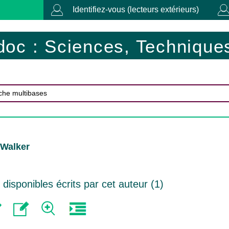
Identifiez-vous (lecteurs extérieurs)
doc : Sciences, Techniques
 Walker
isponibles écrits par cet auteur (
1
)