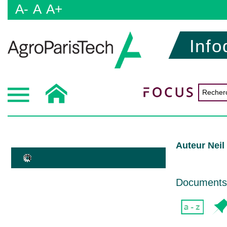
A-
A
A+
Info
Auteur Neil
Documents d