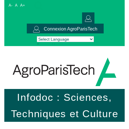
A-
A
A+
Connexion AgroParisTech
Powered by
Translate
Infodoc : Sciences,
Techniques et Culture