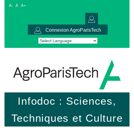
A-
A
A+
Connexion AgroParisTech
Powered by
Translate
Infodoc : Sciences,
Techniques et Culture