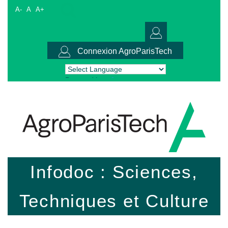
A-
A
A+
Connexion AgroParisTech
Powered by
Translate
Infodoc : Sciences,
Techniques et Culture