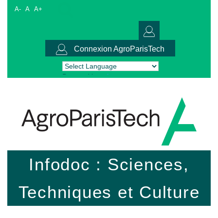
A-
A
A+
Connexion AgroParisTech
Powered by
Translate
Infodoc : Sciences,
Techniques et Culture