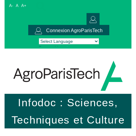
A-
A
A+
Connexion AgroParisTech
Powered by
Translate
Infodoc : Sciences,
Techniques et Culture