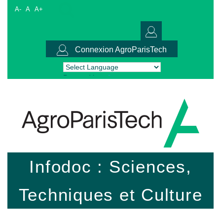
A-
A
A+
Connexion AgroParisTech
Powered by
Translate
Infodoc : Sciences,
Techniques et Culture