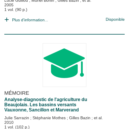
Lucie Guillou
;
Muriel Bonin
;
Gilles Bazin
; et al.
2005
1 vol. (90 p.)
Disponible
Plus d'information...
MÉMOIRE
Analyse-diagnostic de l'agriculture du
Beaujolais. Les bassins versants
Vauxonne, Sancillon et Marverand
Julie Sarrazin
;
Stéphanie Mothes
;
Gilles Bazin
; et al.
2010
1 vol. (102 p.)