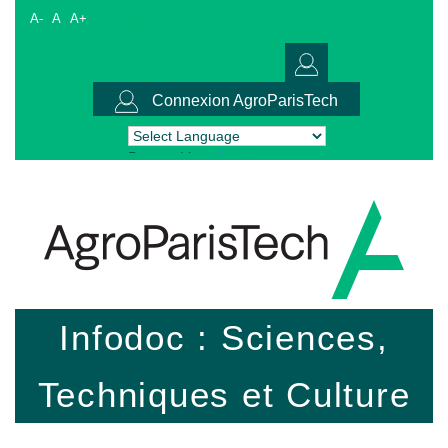
A-
A
A+
Connexion AgroParisTech
Powered by
Translate
Infodoc : Sciences,
Techniques et Culture