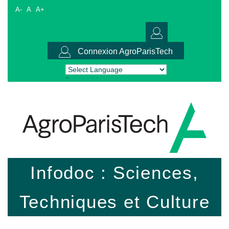
A-
A
A+
Connexion AgroParisTech
Powered by
Translate
Infodoc : Sciences,
Techniques et Culture