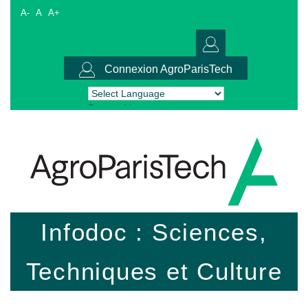
A-
A
A+
Connexion AgroParisTech
Powered by
Translate
Infodoc : Sciences,
Techniques et Culture