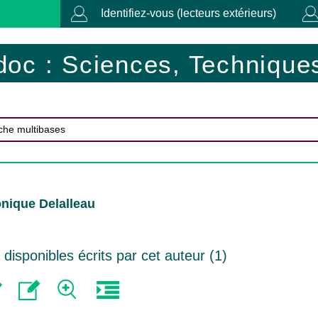
Identifiez-vous (lecteurs extérieurs)
doc : Sciences, Techniques
nique Delalleau
isponibles écrits par cet auteur (
1
)