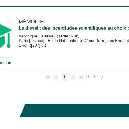
MÉMOIRE
Le diesel : des incertitudes scientifiques au choix p
Véronique Delalleau
;
Didier Nury
Paris [France] : Ecole Nationale du Génie Rural, des Eaux
1 vol. ([207] p.)
mation...
1
(1 - 1 / 1)