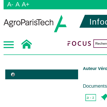
A-
A
A+
Info
Auteur Véro
Documents d