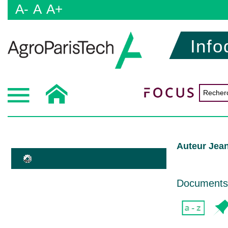
A-
A
A+
Info
Auteur Jea
Documents d