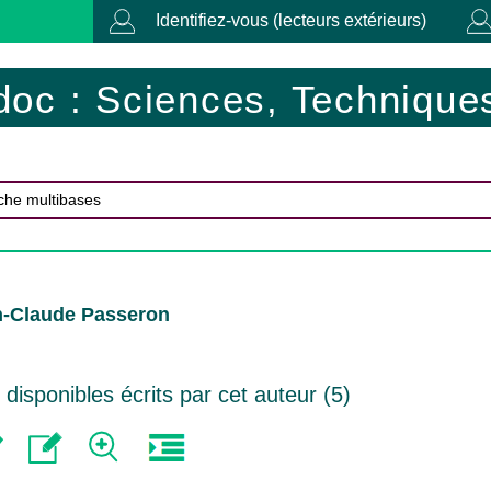
Identifiez-vous (lecteurs extérieurs)
doc : Sciences, Techniques
n-Claude Passeron
isponibles écrits par cet auteur (
5
)