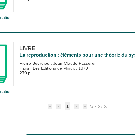
mation...
LIVRE
La reproduction : éléments pour une théorie du 
Pierre Bourdieu
;
Jean-Claude Passeron
Paris : Les Editions de Minuit
;
1970
279 p.
mation...
1
(1 - 5 / 5)