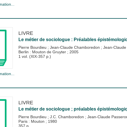
mation...
LIVRE
Le métier de sociologue : Préalables épistémolog
Pierre Bourdieu
;
Jean-Claude Chamboredon
;
Jean-Claude
Berlin : Mouton de Gruyter
;
2005
1 vol. (XIX-357 p.)
mation...
LIVRE
Le métier de sociologue ; préalables épistémologi
Pierre Bourdieu
;
J.C. Chamboredon
;
Jean-Claude Passero
Paris : Mouton
;
1980
357 p.