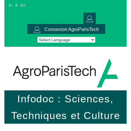
A-
A
A+
Connexion AgroParisTech
Powered by
Translate
Infodoc : Sciences,
Techniques et Culture