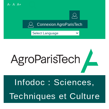
A-
A
A+
Connexion AgroParisTech
Powered by
Translate
Infodoc : Sciences,
Techniques et Culture