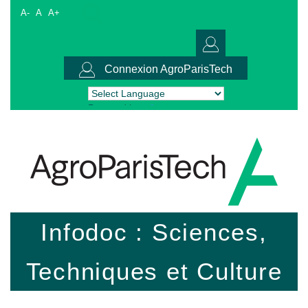
A-
A
A+
Connexion AgroParisTech
Powered by
Translate
Infodoc : Sciences,
Techniques et Culture