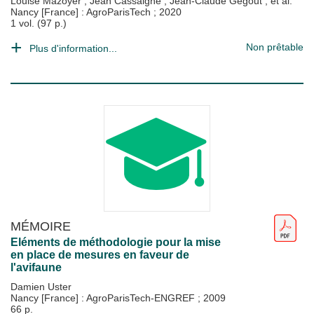
Louise Mazoyer
;
Jean Cassaigne
;
Jean-Claude Gégout
; et al.
Nancy [France] : AgroParisTech
;
2020
1 vol. (97 p.)
Non prêtable
Plus d'information...
MÉMOIRE
Eléments de méthodologie pour la mise
en place de mesures en faveur de
l'avifaune
Damien Uster
Nancy [France] : AgroParisTech-ENGREF
;
2009
66 p.