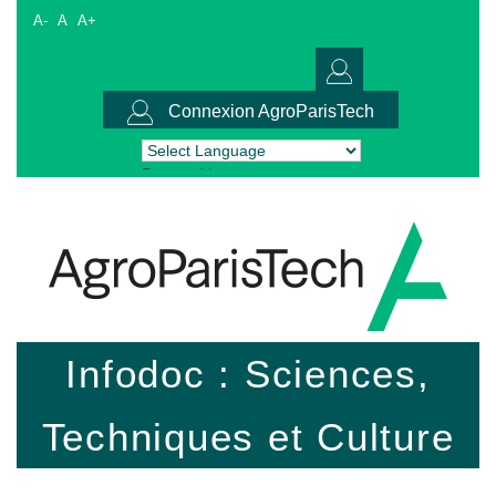
A-
A
A+
Connexion AgroParisTech
Powered by
Translate
Infodoc : Sciences,
Techniques et Culture