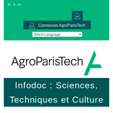
A-
A
A+
Connexion AgroParisTech
Powered by
Translate
Infodoc : Sciences,
Techniques et Culture