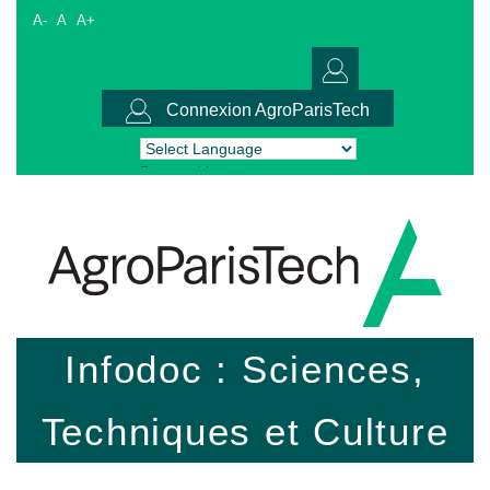
A-
A
A+
Connexion AgroParisTech
Powered by
Translate
Infodoc : Sciences,
Techniques et Culture